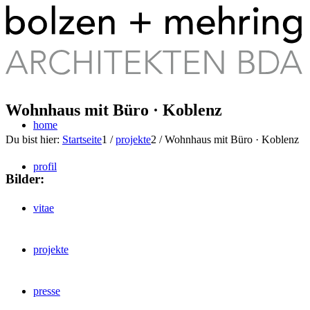
Wohnhaus mit Büro · Koblenz
home
Du bist hier:
Startseite
1
/
projekte
2
/
Wohnhaus mit Büro · Koblenz
profil
Bilder:
vitae
projekte
presse