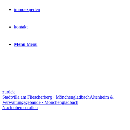
immoexperten
kontakt
Menü
Menü
zurück
Stadtvilla am Fliescherberg · Mönchengladbach
Altenheim &
Verwaltungsgebäude · Mönchengladbach
Nach oben scrollen